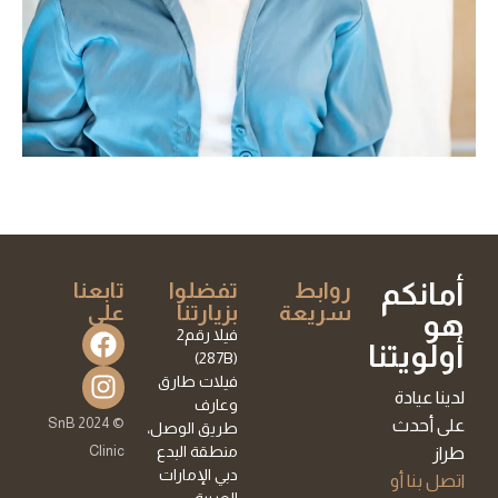
أمانكم
روابط
تفضلوا
تابعنا
سريعة
بزيارتنا
على
هو
فيلا رقم2
أولويتنا
(287B)
فيلات طارق
لدينا عيادة
وعارف
© 2024 SnB
على أحدث
طريق الوصل،
Clinic
منطقة البدع
طراز
دبي الإمارات
اتصل بنا أو
العربية