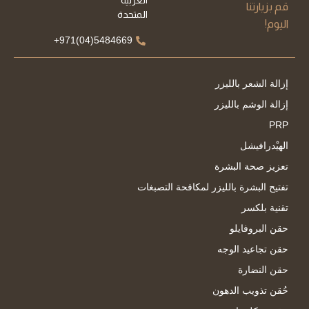
قم بزيارتنا
المتحدة
اليوم!
5484669(04)971+
إزالة الشعر بالليزر
إزالة الوشم بالليزر
PRP
الهيْدرافيشل
تعزيز صحة البشرة
تفتيح البشرة بالليزر لمكافحة التصبغات
تقنية بلكسر
حقن البروفايلو
حقن تجاعيد الوجه
حقن النضارة
حُقن تذويب الدهون